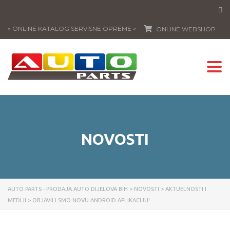
» ONLINE KATALOG SERVISNE OPREME «
ONLINE WEBSHOP
Togg
navi
NOVOSTI
AUTO PARTS - PRODAJA AUTO DIJELOVA BIH
>
NOVOSTI
>
AKTUELNOSTI I
MEDIJI
>
OBJAVILI SMO NOVU ANDROID APLIKACIJU!