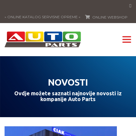
» ONLINE KATALOG SERVISNE OPREME «
ONLINE WEBSHOP
Togg
navi
NOVOSTI
Ovdje možete saznati najnovije novosti iz
kompanije Auto Parts