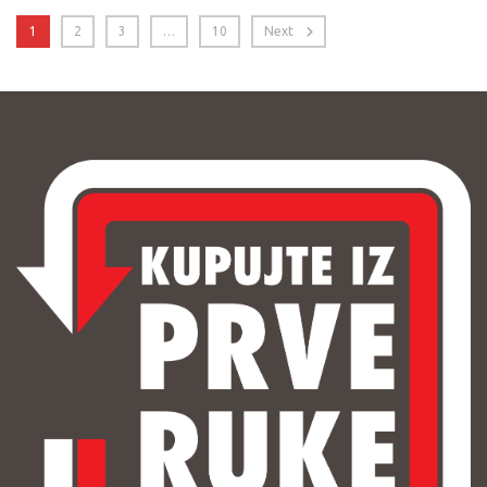
1
2
3
…
10
Next