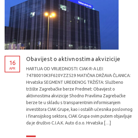
Obavijest o aktivnostima akvizicije
16
HARTIJA OD VRIJEDNOSTI: CIAK-R-A LEI:
APR
74780010K3F620YZZ529 MATIČNA DRŽAVA ČLANICA:
Hrvatska SEGMENT UREĐENOG TRŽIŠTA: Službeno
tržište Zagrebačke berze Predmet: Obavijest o
aktivnostima akvizicije Shodno Pravilima Zagrebačke
berze te u skladu s transparentnim informisanjem
investitora CIAK Grupe, kao i ostalih učesnika poslovnog
i finansijskog sektora, CIAK Grupa ovim putem objavljuje
da je društvo C.I.A.K. Auto d.o.o. Hrvatska […]