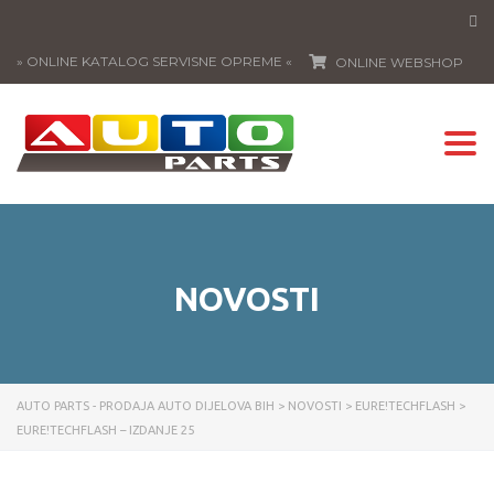
» ONLINE KATALOG SERVISNE OPREME «
ONLINE WEBSHOP
Togg
navi
NOVOSTI
AUTO PARTS - PRODAJA AUTO DIJELOVA BIH
>
NOVOSTI
>
EURE!TECHFLASH
>
EURE!TECHFLASH – IZDANJE 25