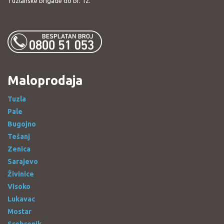
Tuzlanske brigade do br. 12.
Maloprodaja
Tuzla
Pale
Bugojno
Tešanj
Zenica
Sarajevo
Živinice
Visoko
Lukavac
Mostar
Srebrenik