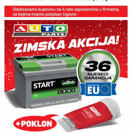
Odaberite odgovarajuće gume za vaše […]
ukoliko nam ostavite stari akumulator. ZIMSKE GUME
leda sa zaštitnom rukavicom, a odobravamo i dodatnih -15%
Kupovinom bilo kojeg Start akumulatora, poklanjamo strugač
i pouzdani u našim uslovima • garancija 36 mjeseci
Akumulatori Start Ultra • pola vijeka tradicije u svijetu • testirani
AKUMULATORI Potpuna snaga za vaš siguran start!
ZIMSKA AKCIJA!