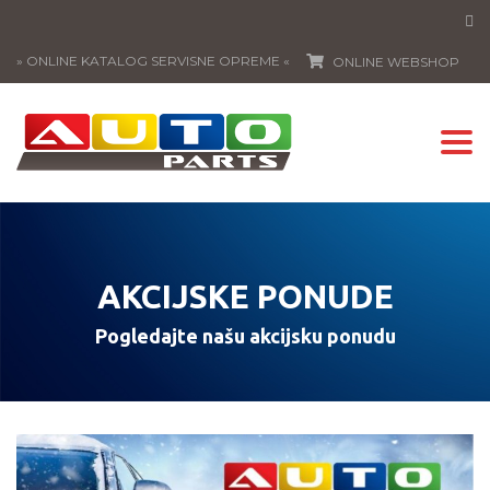
» ONLINE KATALOG SERVISNE OPREME «
ONLINE WEBSHOP
Togg
navi
AKCIJSKE PONUDE
Pogledajte našu akcijsku ponudu