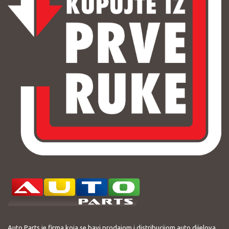
Auto Parts je firma koja se bavi prodajom i distribucijom auto dijelova