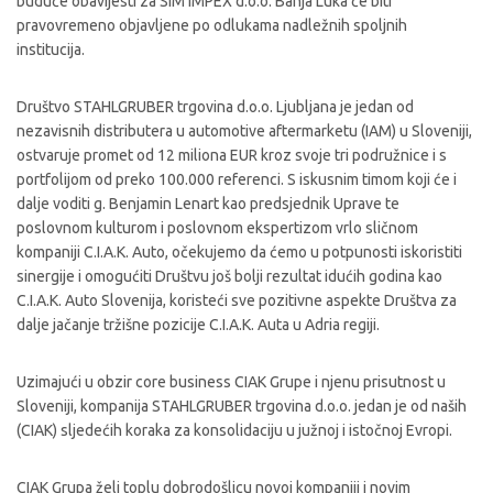
buduće obavijesti za SIM IMPEX d.o.o. Banja Luka će biti
pravovremeno objavljene po odlukama nadležnih spoljnih
institucija.
Društvo STAHLGRUBER trgovina d.o.o. Ljubljana je jedan od
nezavisnih distributera u automotive aftermarketu (IAM) u Sloveniji,
ostvaruje promet od 12 miliona EUR kroz svoje tri podružnice i s
portfolijom od preko 100.000 referenci. S iskusnim timom koji će i
dalje voditi g. Benjamin Lenart kao predsjednik Uprave te
poslovnom kulturom i poslovnom ekspertizom vrlo sličnom
kompaniji C.I.A.K. Auto, očekujemo da ćemo u potpunosti iskoristiti
sinergije i omogućiti Društvu još bolji rezultat idućih godina kao
C.I.A.K. Auto Slovenija, koristeći sve pozitivne aspekte Društva za
dalje jačanje tržišne pozicije C.I.A.K. Auta u Adria regiji.
Uzimajući u obzir core business CIAK Grupe i njenu prisutnost u
Sloveniji, kompanija STAHLGRUBER trgovina d.o.o. jedan je od naših
(CIAK) sljedećih koraka za konsolidaciju u južnoj i istočnoj Evropi.
CIAK Grupa želi toplu dobrodošlicu novoj kompaniji i novim