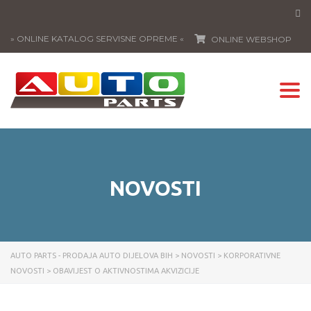
» ONLINE KATALOG SERVISNE OPREME «
ONLINE WEBSHOP
Togg
navi
NOVOSTI
AUTO PARTS - PRODAJA AUTO DIJELOVA BIH
>
NOVOSTI
>
KORPORATIVNE
NOVOSTI
>
OBAVIJEST O AKTIVNOSTIMA AKVIZICIJE