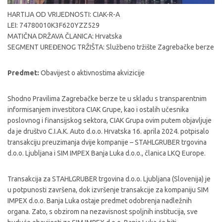
HARTIJA OD VRIJEDNOSTI: CIAK-R-A
LEI: 74780010K3F620YZZ529
MATIČNA DRŽAVA ČLANICA: Hrvatska
SEGMENT UREĐENOG TRŽIŠTA: Službeno tržište Zagrebačke berze
Predmet:
Obavijest o aktivnostima akvizicije
Shodno Pravilima Zagrebačke berze te u skladu s transparentnim
informisanjem investitora CIAK Grupe, kao i ostalih učesnika
poslovnog i finansijskog sektora, CIAK Grupa ovim putem objavljuje
da je društvo C.I.A.K. Auto d.o.o. Hrvatska 16. aprila 2024. potpisalo
transakciju preuzimanja dvije kompanije – STAHLGRUBER trgovina
d.o.o. Ljubljana i SIM IMPEX Banja Luka d.o.o., članica LKQ Europe.
Transakcija za STAHLGRUBER trgovina d.o.o. Ljubljana (Slovenija) je
u potpunosti završena, dok izvršenje transakcije za kompaniju SIM
IMPEX d.o.o. Banja Luka ostaje predmet odobrenja nadležnih
organa. Zato, s obzirom na nezavisnost spoljnih institucija, sve