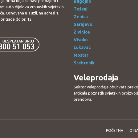
 je firma koja se bavi prodajom i
Bugojno
jom auto dijelova vrhunskih svjetskih
Tešanj
a. Osnovana u Tuzli, na adresi 1.
Zenica
brigade do br. 12.
Sarajevo
Živinice
Visoko
Lukavac
Mostar
Srebrenik
Veleprodaja
Sektor veleprodaja obuhvata prek
artikala poznatih svjetskih proizvođ
brendova.
POČETNA
O N