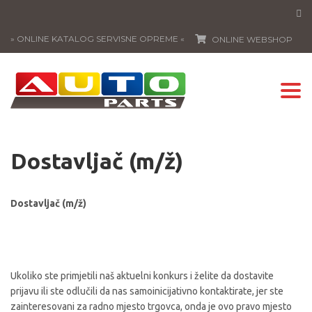
» ONLINE KATALOG SERVISNE OPREME «
ONLINE WEBSHOP
Togg
navi
Dostavljač (m/ž)
Dostavljač (m/ž)
Ukoliko ste primjetili naš aktuelni konkurs i želite da dostavite
prijavu ili ste odlučili da nas samoinicijativno kontaktirate, jer ste
zainteresovani za radno mjesto trgovca, onda je ovo pravo mjesto